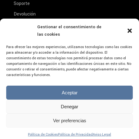
Soporte
Devolución
Reparación
Gestionar el consentimiento de
Conta
las cookies
Condiciones de venta
Aviso Legal- Condiciones de Uso y Aceptación
Para ofrecer las mejores experiencias, utilizamos tecnologías como las cookies
del Producto
para almacenar y/o acceder a la información del dispositivo. El
consentimiento de estas tecnologías nos permitirá procesar datos como el
comportamiento de navegación o las identificaciones únicas en este sitio. No
consentir o retirar el consentimiento, puede afectar negativamente a ciertas
características y funciones.
Aceptar
Denegar
Aviso Legal
Privacidad
Ver preferencias
Redes
Cookies
¿Necesitas ayuda?
Política de Cookies
Política de Privacidad
Aviso Legal