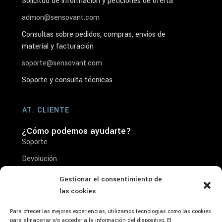
Solicitud de información y peticiones de oferta
admon@sensovant.com
Consultas sobre pedidos, compras, envíos de
material y facturación
soporte@sensovant.com
Soporte y consulta técnicas
AT. CLIENTE
¿Cómo podemos ayudarte?
Soporte
Devolución
Reparación
Gestionar el consentimiento de
las cookies
Condiciones de venta
Aviso Legal- Condiciones de Uso y Aceptación
Para ofrecer las mejores experiencias, utilizamos tecnologías como las cookies
del Producto
para almacenar y/o acceder a la información del dispositivo. El