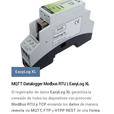
Ver Más
EasyLog XL
MQTT Datalogger Modbus RTU | EasyLog XL
El registrador de datos
EasyLog XL
garantiza la
conexión de todos los dispositivos con protocolo
ModBus RTU y TCP
enviando los
datos
de manera
remota
vía
MQTT, FTP
y
HTPP REST
de una
forma