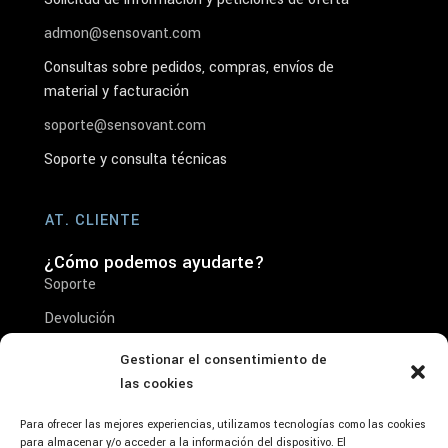
admon@sensovant.com
Consultas sobre pedidos, compras, envíos de
material y facturación
soporte@sensovant.com
Soporte y consulta técnicas
AT. CLIENTE
¿Cómo podemos ayudarte?
Soporte
Devolución
Reparación
Gestionar el consentimiento de
las cookies
Condiciones de venta
Aviso Legal- Condiciones de Uso y Aceptación
Para ofrecer las mejores experiencias, utilizamos tecnologías como las cookies
del Producto
para almacenar y/o acceder a la información del dispositivo. El