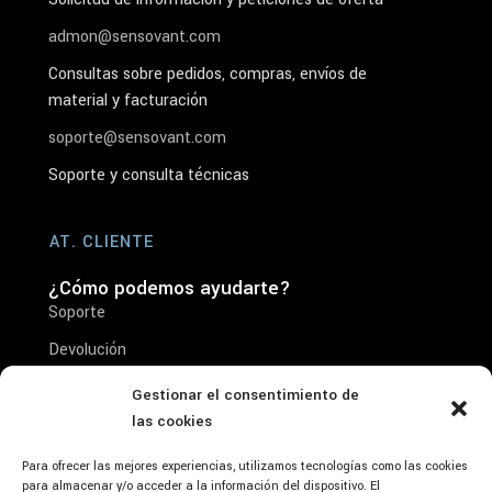
admon@sensovant.com
Consultas sobre pedidos, compras, envíos de
material y facturación
soporte@sensovant.com
Soporte y consulta técnicas
AT. CLIENTE
¿Cómo podemos ayudarte?
Soporte
Devolución
Reparación
Gestionar el consentimiento de
las cookies
Condiciones de venta
Aviso Legal- Condiciones de Uso y Aceptación
Para ofrecer las mejores experiencias, utilizamos tecnologías como las cookies
del Producto
para almacenar y/o acceder a la información del dispositivo. El