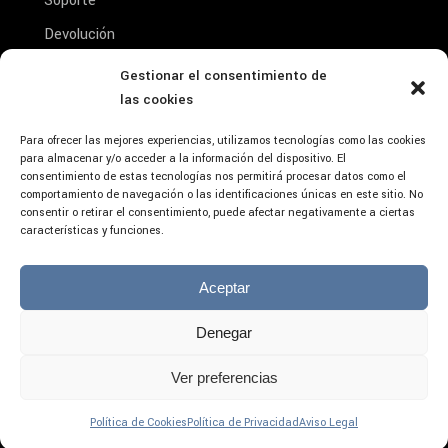
Soporte
Devolución
Reparación
Gestionar el consentimiento de
Conta
las cookies
Condiciones de venta
Aviso Legal- Condiciones de Uso y Aceptación
Para ofrecer las mejores experiencias, utilizamos tecnologías como las cookies
del Producto
para almacenar y/o acceder a la información del dispositivo. El
consentimiento de estas tecnologías nos permitirá procesar datos como el
comportamiento de navegación o las identificaciones únicas en este sitio. No
consentir o retirar el consentimiento, puede afectar negativamente a ciertas
características y funciones.
Aceptar
Denegar
Aviso Legal
Privacidad
Ver preferencias
Redes
Cookies
¿Necesitas ayuda?
Política de Cookies
Política de Privacidad
Aviso Legal