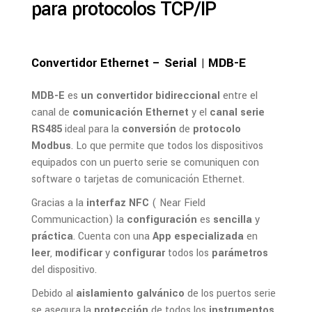
para protocolos TCP/IP
Convertidor Ethernet – Serial | MDB-E
MDB-E
es
un convertidor bidireccional
entre el
canal de
comunicación Ethernet
y el
canal serie
RS485
ideal para la
conversión
de
protocolo
Modbus
. Lo que permite que todos los dispositivos
equipados con un puerto serie se comuniquen con
software o tarjetas de comunicación Ethernet.
Gracias a la
interfaz NFC
( Near Field
Communicaction) la
configuración
es
sencilla
y
práctica
. Cuenta con una
App especializada
en
leer
,
modificar
y
configurar
todos los
parámetros
del dispositivo.
Debido al
aislamiento galvánico
de los puertos serie
se asegura la
protección
de todos los
instrumentos