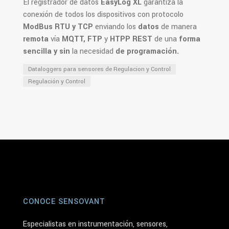
El registrador de datos
EasyLog XL
garantiza la
conexión de todos los dispositivos con protocolo
ModBus RTU y TCP
enviando los
datos
de manera
remota
vía
MQTT, FTP
y
HTPP REST
de una
forma
sencilla y sin
la necesidad
de programación.
Dataloggers para sensores de Regulacion y Control
Regulación y Control
CONOCE SENSOVANT
Especialistas en instrumentación, sensores,