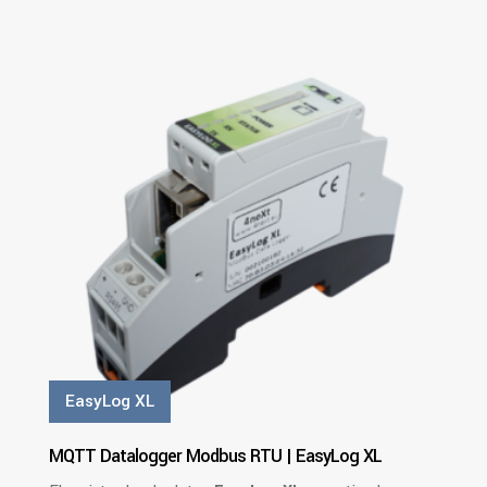
PDF
Ver Más
EasyLog XL
MQTT Datalogger Modbus RTU | EasyLog XL