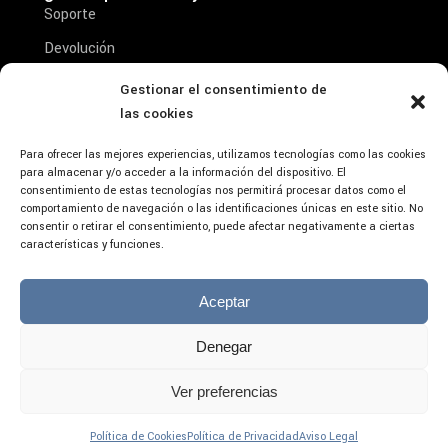
Soporte
Devolución
Reparación
Gestionar el consentimiento de
Conta
las cookies
Condiciones de venta
Aviso Legal- Condiciones de Uso y Aceptación
Para ofrecer las mejores experiencias, utilizamos tecnologías como las cookies
del Producto
para almacenar y/o acceder a la información del dispositivo. El
consentimiento de estas tecnologías nos permitirá procesar datos como el
comportamiento de navegación o las identificaciones únicas en este sitio. No
consentir o retirar el consentimiento, puede afectar negativamente a ciertas
características y funciones.
Aceptar
Denegar
Aviso Legal
Privacidad
Ver preferencias
Redes
Cookies
¿Necesitas ayuda?
Política de Cookies
Política de Privacidad
Aviso Legal