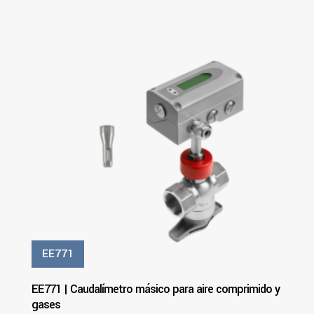
PDF
Ver Más
EE771
EE771 | Caudalímetro másico para aire comprimido y
gases