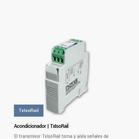
PDF
Ver Más
TxIsoRail
Acondicionador | TxIsoRail
El transmisor TxIsoRail toma y aísla señales de