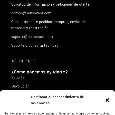
Solicitud de información y peticiones de oferta
admon@sensovant.com
Consultas sobre pedidos, compras, envíos de
material y facturación
soporte@sensovant.com
Soporte y consulta técnicas
AT. CLIENTE
¿Cómo podemos ayudarte?
Soporte
Devolución
Reparación
Gestionar el consentimiento de
las cookies
Condiciones de venta
Aviso Legal- Condiciones de Uso y Aceptación
Para ofrecer las mejores experiencias, utilizamos tecnologías como las cookies